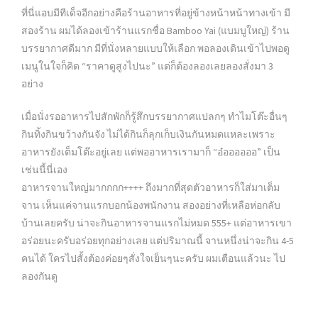
ที่นี่แอบมีทีเด็จอีกอย่างคือร้านอาหารที่อยู่ข้างหน้าหน้าทางเข้า มี
สองร้าน ผมได้ลองเข้าร้านแรกชื่อ Bamboo Yai (แบมบูใหญ่) ร้าน
บรรยากาศดีมาก มีที่นั่งหลายแบบให้เลือก พอลองเดินเข้าไปพอดู
เมนูในใจก็คิด “ราคาดูสูงไปนะ” แต่ก็ต้องลองเลยลองสั่งมา 3
อย่าง
เมื่อนั่งรออาหารไปสักพักก็รู้สึกบรรยากาศแปลกๆ ทำไมโต๊ะอื่นๆ
กินทิ้งกินขว้างกันจัง ไม่ได้กินก็ลุกเก็บเงินกันหมดแหละเพราะ
อาหารยังเต็มโต๊ะอยู่เลย แต่พออาหารเรามาก็ “อ๋ออออออ” เป็น
เช่นนี้นี่เอง
อาหารจานใหญ่มากกกก++++ ถึงมากที่สุดตัวอาหารก็ใส่มาเต็ม
จาน เห็นแค่จานแรกบอกน้องพนักงาน สองอย่างที่เหลือห่อกลับ
บ้านเลยครับ น่าจะกินอาหารจานแรกไม่หมด 555+ แต่อาหารเขา
อร่อยนะครับอร่อยทุกอย่างเลย แต่ปริมาณนี้ จานหนึ่งน่าจะกิน 4-5
คนได้ ใครไปสั้งต้องค่อยๆสั่งใจเย็นๆนะครับ ผมเตือนแล้วนะ ไป
ลองกันดู