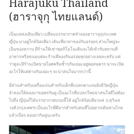
Harajuku Thailand
(ฮาราจุกุ ไทยแลนด์)
เป็นแหล่งเดินเที่ยว เปลี่ยนบรรยากาศจำลองฮาราจุกุประเทศ
ญี่ปุ่น มาอยู่ใกล้นิดเดียว เดินเที่ยวหาของกินอร่อยๆ ส่วนใหญ่จะ
เป็นของหวาน มีร้านให้เช่าชุดกิโมโนเดินจะได้เข้ากับสถานที่
อาหารหรือขนมแต่ละร้านที่ลองกินอร่อยทุกอย่างเลยละครับ แต่
ว่าดูจะมีร้านเปิดขายไอศครีมซ้ำๆกันเยอะอยู่พอสมควร น่าจะเปิด
อะไรให้แต่ต่างกันเยอะๆ จะน่าสนใจมากกว่านี้
มีส่วนสำหรับเครื่องเล่นสำหรับเด็กที่แปลกตาแถมยังมีวัดญี่ปุ่น
จำลองให้ลองมาขอพรกันดู เป็นอะไรที่แปลกใหม่น่าสนใจดีไม่ต้อง
ไปถึง ญี่ปุ่นก็ได้บรรยากาศแบบนี้ได้ อยู่ใกล้นิดเดียวแค่ ถ.สุวินท
วงศ์ (กรุงเทพฯ) เป็นอะไรที่ดีมากสำหรับคนที่ไม่อยากเดินทางไกล
แล้วเบื่อๆ ลองมากันดูนะครับ