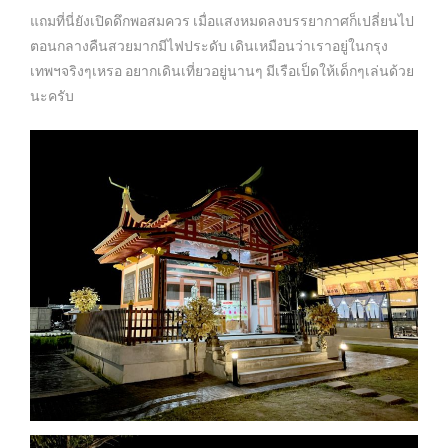
แถมที่นี่ยังเปิดดึกพอสมควร เมื่อแสงหมดลงบรรยากาศก็เปลี่ยนไป
ตอนกลางคืนสวยมากมีไฟประดับ เดินเหมือนว่าเราอยู่ในกรุง
เทพฯจริงๆเหรอ อยากเดินเที่ยวอยู่นานๆ มีเรือเป็ดให้เด็กๆเล่นด้วย
นะครับ