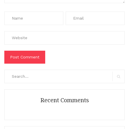
Search
for:
Search
Recent Comments