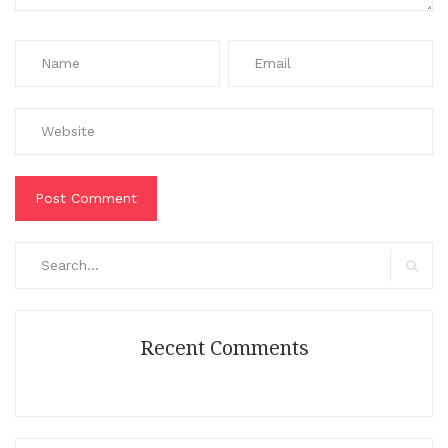
Search
for:
Search
Recent Comments