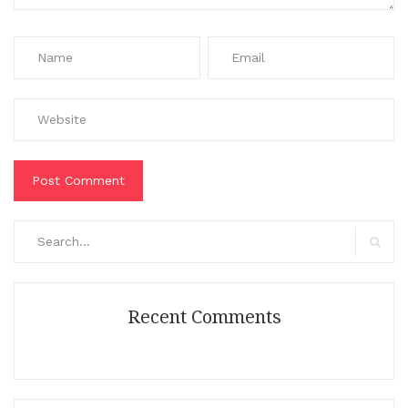
Search
for:
Search
Recent Comments