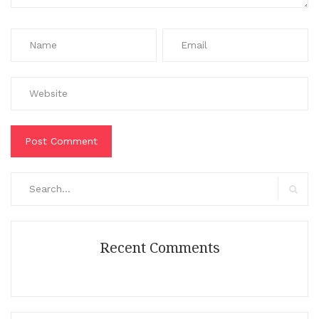
Search
for:
Search
Recent Comments