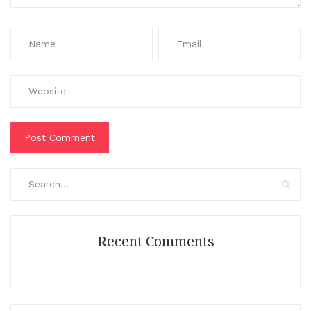
Search
for:
Search
Recent Comments