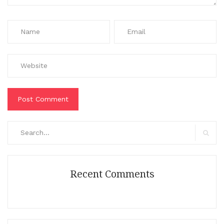
Search
for:
Search
Recent Comments