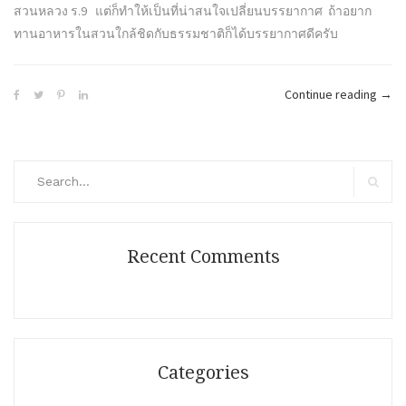
สวนหลวง ร.9 แต่ก็ทำให้เป็นที่น่าสนใจเปลี่ยนบรรยากาศ ถ้าอยาก
ทานอาหารในสวนใกล้ชิดกับธรรมชาติก็ได้บรรยากาศดีครับ
“ราช
Continue reading
→
–
กิน
ลม
Search
ชม
for:
Search
วิว
ชิว
ได้
Recent Comments
ตาม
วิถี
คน
เลี้ยง
แกะ
Categories