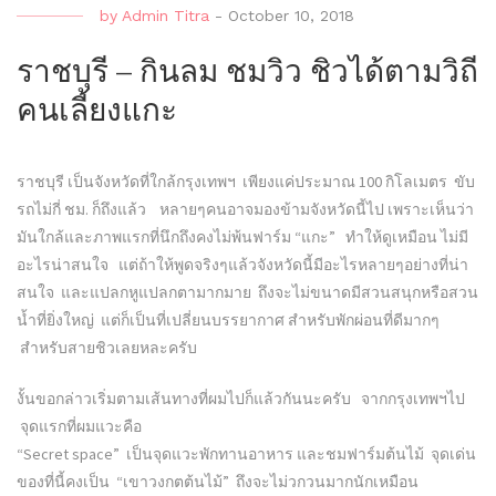
by
Admin Titra
-
October 10, 2018
ราชบุรี – กินลม ชมวิว ชิวได้ตามวิถี
คนเลี้ยงแกะ
ราชบุรี เป็นจังหวัดที่ใกล้กรุงเทพฯ เพียงแค่ประมาณ 100 กิโลเมตร ขับ
รถไม่กี่ ชม. ก็ถึงแล้ว หลายๆคนอาจมองข้ามจังหวัดนี้ไป เพราะเห็นว่า
มันใกล้และภาพแรกที่นึกถึงคงไม่พ้นฟาร์ม “แกะ” ทำให้ดูเหมือน ไม่มี
อะไรน่าสนใจ แต่ถ้าให้พูดจริงๆแล้วจังหวัดนี้มีอะไรหลายๆอย่างที่น่า
สนใจ และแปลกหูแปลกตามากมาย ถึงจะไม่ขนาดมีสวนสนุกหรือสวน
น้ำที่ยิ่งใหญ่ แต่ก็เป็นที่เปลี่ยนบรรยากาศ สำหรับพักผ่อนที่ดีมากๆ
สำหรับสายชิวเลยหละครับ
งั้นขอกล่าวเริ่มตามเส้นทางที่ผมไปก็แล้วกันนะครับ จากกรุงเทพฯไป
จุดแรกที่ผมแวะคือ
“Secret space” เป็นจุดแวะพักทานอาหาร และชมฟาร์มต้นไม้ จุดเด่น
ของที่นี้คงเป็น “เขาวงกตต้นไม้” ถึงจะไม่วกวนมากนักเหมือน