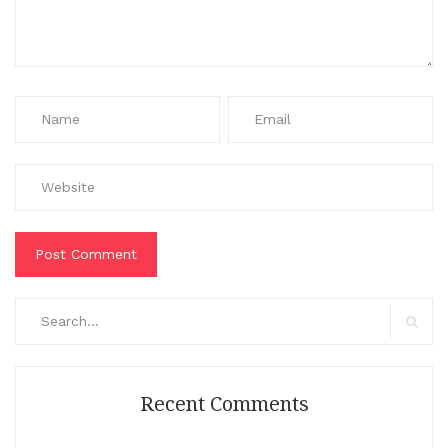
Search
for:
Search
Recent Comments