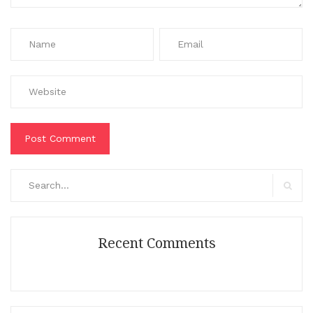
Search
for:
Search
Recent Comments