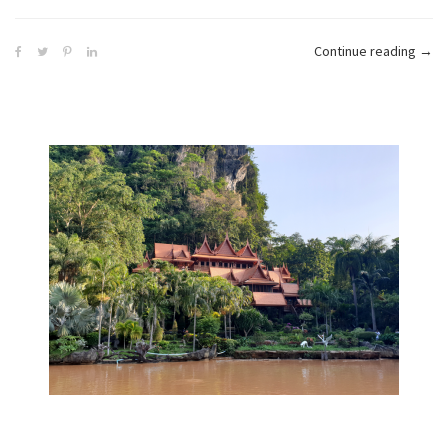
“สว
Continue reading
→
ซ่อน
ศิลป์
(Sec
Art
Gard
ไม่
ได้
ซ่อน
แค่
ศิลป