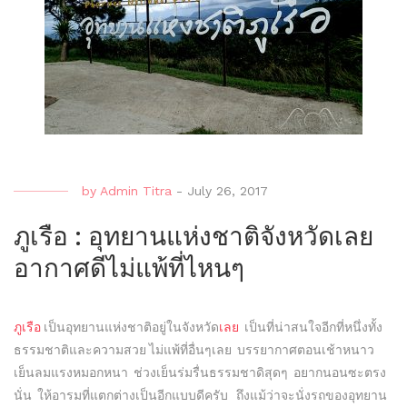
หลา
ที่
ประท
ใจ”
by
Admin Titra
-
July 26, 2017
ภูเรือ : อุทยานแห่งชาติจังหวัดเลย
อากาศดีไม่แพ้ที่ไหนๆ
ภูเรือ
เป็นอุทยานแห่งชาติอยู่ในจังหวัด
เลย
เป็นที่น่าสนใจอีกที่หนึ่งทั้ง
ธรรมชาติและความสวย ไม่แพ้ที่อื่นๆเลย บรรยากาศตอนเช้าหนาว
เย็นลมแรงหมอกหนา ช่วงเย็นร่มรื่นธรรมชาดิสุดๆ อยากนอนซะตรง
นั่น ให้อารมที่แตกต่างเป็นอีกแบบดีครับ ถึงแม้ว่าจะนั่งรถของอุทยาน