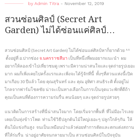
by
Admin Titra
-
November 12, 2019
สวนซ่อนศิลป์ (Secret Art
Garden) ไม่ได้ซ่อนแค่ศิลป์…
สวนซ่อนศิลป์ (Secret Art Garden) ไม่ได้ซ่อนแค่ศิลป์หาก็ยากด้วย ^^
ตั้งอยู่ที่ อ.ปากช่อง
จ.นครราชสีมา
เป็นที่หนึ่งที่ผมอยากแนะนำ ผม
อยากให้ลองเข้าไปเที่ยวชมดู เพราะมีความน่าสนใจและจุดถ่ายรูปเยอะ
มาก ผมก็เพิ่งเคยไปครั้งแรกและเพิ่งจะได้รู้จักที่นี้ ทั้งๆที่สวนแห่งนี้เปิด
มาเกือบ 30 ปีแล้ว โดย คุณสุรินทร์ และ คุณ อุทิศา สนธิระติ ตั้งอยู่ไม่
ไกลจากฟาร์มโชคชัย น่าจะเป็นทางเลือกในการเป็นจุดแวะพักที่ดีถ้า
คุณเป็นคนที่ต้องการความร่มรื่น คนน้อยๆ และจุดถ่ายรูปสวยๆ
แนวคิดในการสร้างที่นี่น่าสนใจมาก โดยเริ่มจากพื้นที่ ที่ไม่มีอะไรเลย
เคยเป็นทุ่งข้าวโพด ท่านใช้วิธีปลูกต้นไม้ใหญ่เยอะๆ ปลูกใกล้ๆกัน ให้
ต้นไม้แข่งกันสูง จนเป็นเหมือนป่าแล้วค่อยทำการตัดและตกแต่งสถาน
ที่ให้ร่มรื่น น่าอยู่อาศัยจนกลายมาเป็น สวนซ่อนศิลป์ในปัจจุบัน