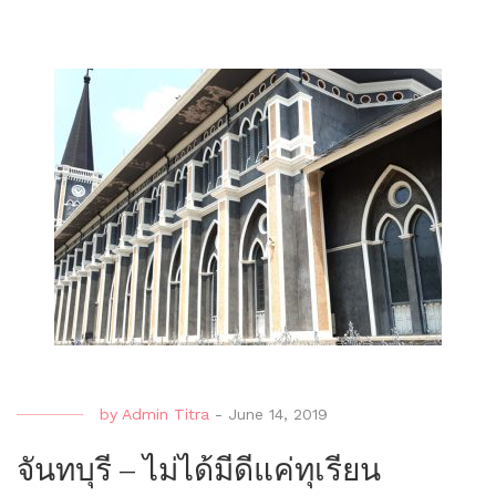
จังหว
ตรา
ควา
สวย
ที่
เรียบ
ง่าย
สุด
แสน
จะ
สบา
by
Admin Titra
-
June 14, 2019
จันทบุรี – ไม่ได้มีดีแค่ทุเรียน