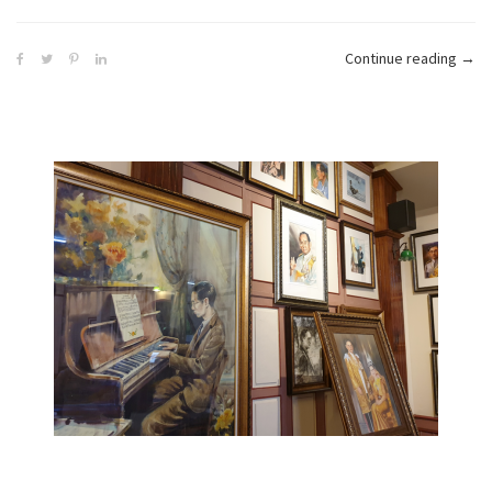
“เที่
Continue reading
→
น่าน
–
จาก
กรุง
สู่
ม่อน
เคียง
ดาว