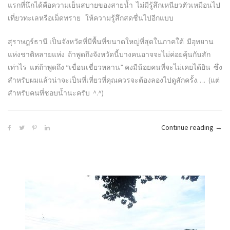
แรกที่นึกได้คือความเย็นสบายของสายน้ำ ไม่มีรู้สึกเหนียวตัวเหมือนไป
เที่ยวทะเลหรือเม็ดทราย ให้ความรู้สึกสดชื่นไปอีกแบบ
สุราษฎร์ธานี เป็นจังหวัดที่มีพื้นที่ขนาดใหญ่ที่สุดในภาคใต้ มีอุทยาน
แห่งชาติหลายแห่ง ถ้าพูดถึงจังหวัดนี้บางคนอาจจะไม่ค่อยคุ้นกันสัก
เท่าไร แต่ถ้าพูดถึง “เขื่อนเชี่ยวหลาน” คงมีน้อยคนที่จะไม่เคยได้ยิน ซึ่ง
สำหรับผมแล้วน่าจะเป็นที่เที่ยวที่คุณควรจะต้องลองไปดูสักครั้ง…. (แต่
สำหรับคนที่ชอบน้ำนะครับ ^.^)
“เขื่
Continue reading
→
เชี่ย
หลา
–
เมือง
แห่ง
สายน
จังหว
สุรา