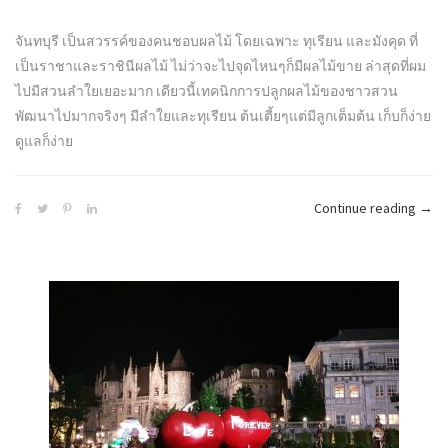
จันทบุรี เป็นสวรรค์ของคนชอบผลไม้ โดยเฉพาะ ทุเรียน และมังคุด ที่
เป็นราชาและราชินีผลไม้ ไม่ว่าจะไปจุดไหนๆก็มีผลไม้ขาย ล่าสุดที่ผม
ไปมีสวนลำใยเยอะมาก เดียวนี้เทคนิกการปลูกผลไม้ของชาวสวน
พัฒนาไปมากจริงๆ มีลำใยและทุเรียน ต้นเตี้ยๆแต่มีลูกเต็มต้น เก็บก็ง่าย
ดูแลก็ง่าย
“จันท
Continue reading
→
–
ไม่
ได้
มี
ดี
แค่
ทุเรี