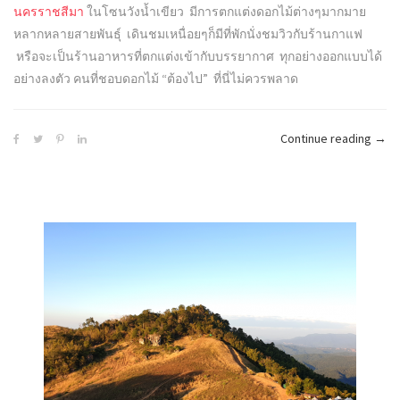
นครราชสีมา
ในโซนวังน้ำเขียว มีการตกแต่งดอกไม้ต่างๆมากมาย
หลากหลายสายพันธ์ุ เดินชมเหนื่อยๆก็มีที่พักนั่งชมวิวกับร้านกาแฟ
หรือจะเป็นร้านอาหารที่ตกแต่งเข้ากับบรรยากาศ ทุกอย่างออกแบบได้
อย่างลงตัว คนที่ชอบดอกไม้ “ต้องไป” ที่นี่ไม่ควรพลาด
“Flor
Continue reading
→
Park
(ฟล
อร่า
พาร์
ค)”