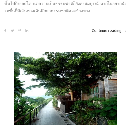
ขึ้นไปถึงยอดได้ แต่ความเป็นธรรมชาติก็ยังคงสมบูรณ์ หากไม่อยากนั่ง
รถขึ้นก็มีเส้นทางเดินศึกษาธรรมชาติสองข้างทาง
“ภูเร
Continue reading
→
:
อุทย
แห่ง
ชาติ
จังหว
เลย
อาก
ดี
ไม่
แพ้
ที่
ไหน