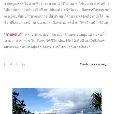
จากกรุงเทพฯ ไม่มากเพียงประมาณ 129 กิโลเมตร ใช้เวลาการเดินทาง
ไม่นานสามารถขับรถไม่กี่ ชม. ก็ถึงแล้ว หรือใครจะเบื่อการขับรถอยาก
จะลองเปลี่ยนบรรยากาศการเที่ยวที่เคย ก็สามารถเลือกนั่งรถไฟได้ จะ
ว่าไปก็สะดวกเหมือนกันสามารถนั่งรถไฟลงที่น้ำตกไทรโยคน้อยได้เลย
“กาญจนบุรี”
หลายคนคงนึกภาพตามว่าตัวเองนอนอยู่บนแพ เล่นน้ำ
ทานอาหาร ฯลฯ ไปเรื่อยๆ ใช้ชีวิต slow life ได้เต็มที แค่นึกถึงก็แทบ
อยากวางงานที่ทำอยู่แล้วเก็บกระเป๋าไปเที่ยวกันเลยทีเดียว
“กาญ
Continue reading
→
:
วิถี
ชีวิต
ควา
สนุ
ควา
หลา