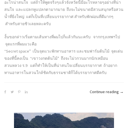
อะไรน่าสนใจ แต่ถ้าให้พูดจริงๆแล้วจังหวัดนี้มีอะไรหลายๆอย่างที่น่า
สนใจ และแปลกหูแปลกตามากมาย ถึงจะไม่ขนาดมีสวนสนุกหรือสวน
น้ำที่ยิ่งใหญ่ แต่ก็เป็นที่เปลี่ยนบรรยากาศ สำหรับพักผ่อนที่ดีมากๆ
สำหรับสายชิวเลยหละครับ
งั้นขอกล่าวเริ่มตามเส้นทางที่ผมไปก็แล้วกันนะครับ จากกรุงเทพฯไป
จุดแรกที่ผมแวะคือ
“Secret space” เป็นจุดแวะพักทานอาหาร และชมฟาร์มต้นไม้ จุดเด่น
ของที่นี้คงเป็น “เขาวงกตต้นไม้” ถึงจะไม่วกวนมากนักเหมือน
สวนหลวง ร.9 แต่ก็ทำให้เป็นที่น่าสนใจเปลี่ยนบรรยากาศ ถ้าอยาก
ทานอาหารในสวนใกล้ชิดกับธรรมชาติก็ได้บรรยากาศดีครับ
“ราช
Continue reading
→
–
กิน
ลม
ชม
วิว