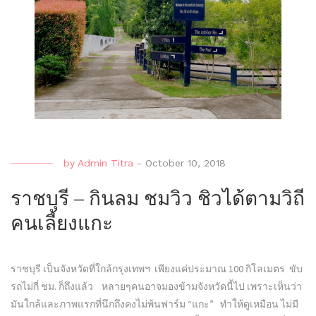
by
Admin Titra
-
October 10, 2018
ราชบุรี – กินลม ชมวิว ชิวได้ตามวิถี
คนเลี้ยงแกะ
ราชบุรี เป็นจังหวัดที่ใกล้กรุงเทพฯ เพียงแค่ประมาณ 100 กิโลเมตร ขับ
รถไม่กี่ ชม. ก็ถึงแล้ว หลายๆคนอาจมองข้ามจังหวัดนี้ไป เพราะเห็นว่า
มันใกล้และภาพแรกที่นึกถึงคงไม่พ้นฟาร์ม “แกะ” ทำให้ดูเหมือน ไม่มี