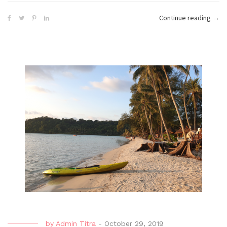
“อุทั
Continue reading
→
เมือง
แห่ง
การ
ถ่าย
ภาพ
by
Admin Titra
-
October 29, 2019