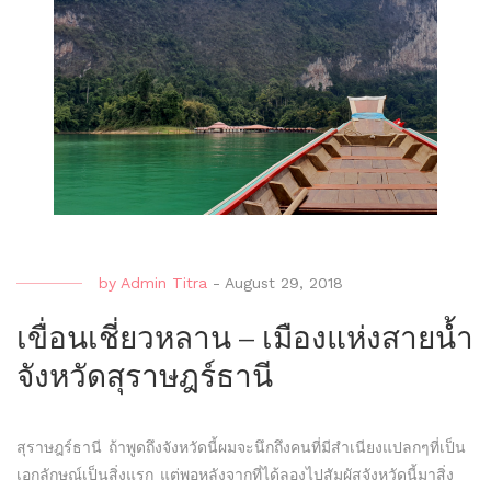
ชิว
ได้
ตาม
วิถี
คน
เลี้ยง
แกะ
by
Admin Titra
-
August 29, 2018
เขื่อนเชี่ยวหลาน – เมืองแห่งสายน้ำ
จังหวัดสุราษฎร์ธานี
สุราษฎร์ธานี ถ้าพูดถึงจังหวัดนี้ผมจะนึกถึงคนที่มีสำเนียงแปลกๆที่เป็น
เอกลักษณ์เป็นสิ่งแรก แต่พอหลังจากที่ได้ลองไปสัมผัสจังหวัดนี้มาสิ่ง