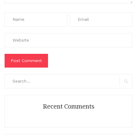
Search
for:
Search
Recent Comments