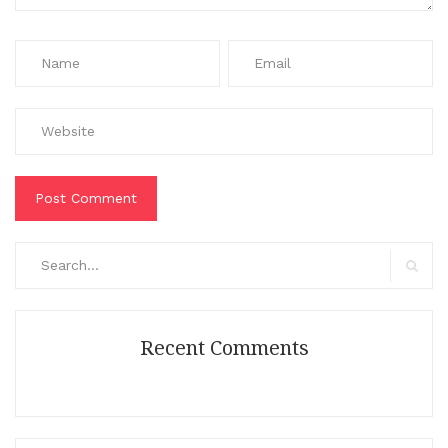
Search
for:
Search
Recent Comments