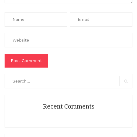
Search
for:
Search
Recent Comments