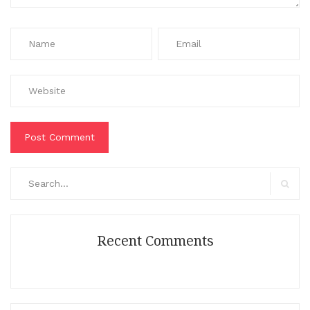
Search
for:
Search
Recent Comments