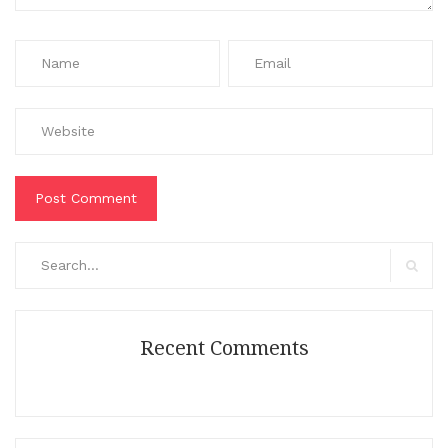
Search
for:
Search
Recent Comments