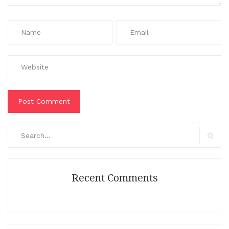
Search
for:
Search
Recent Comments