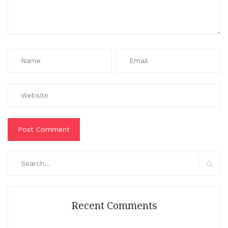
Search
for:
Search
Recent Comments