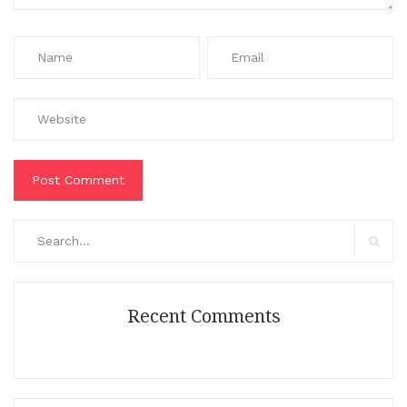
Search
for:
Search
Recent Comments