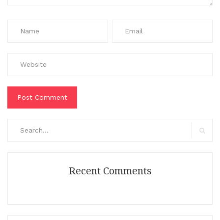
Search
for:
Search
Recent Comments