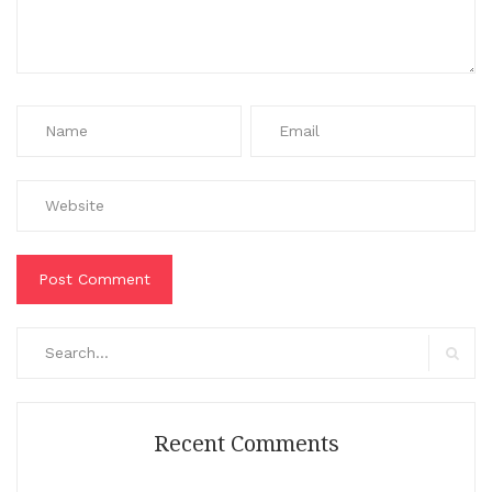
Search
for:
Search
Recent Comments