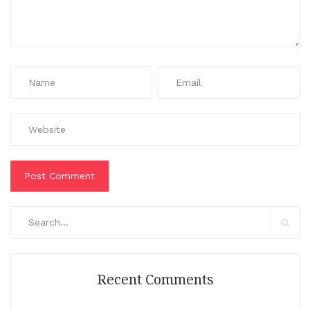
Search
for:
Search
Recent Comments