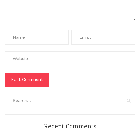
Search
for:
Search
Recent Comments