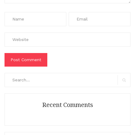
Search
for:
Search
Recent Comments