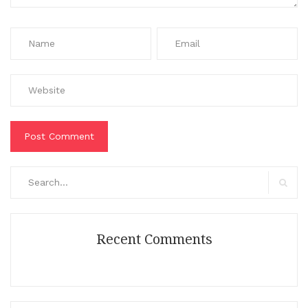
Search
for:
Search
Recent Comments