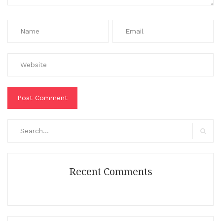
Search
for:
Search
Recent Comments