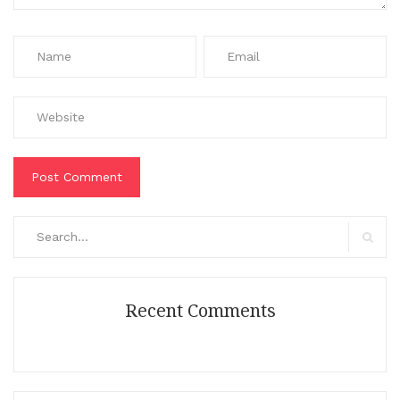
Search
for:
Search
Recent Comments