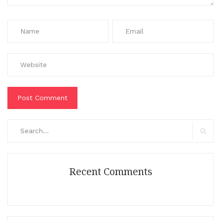
Search
for:
Search
Recent Comments