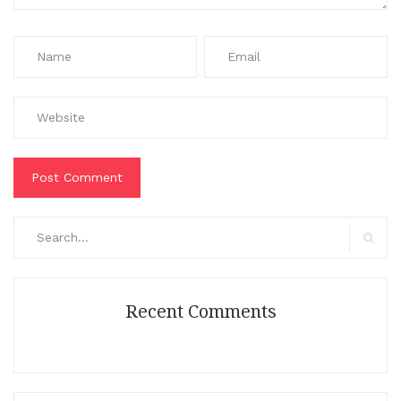
Search
for:
Search
Recent Comments