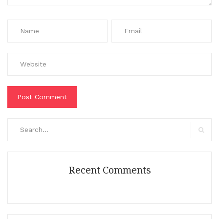
Search
for:
Search
Recent Comments