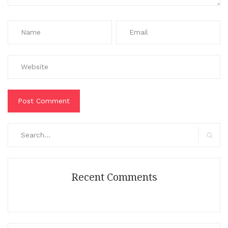
Search
for:
Search
Recent Comments