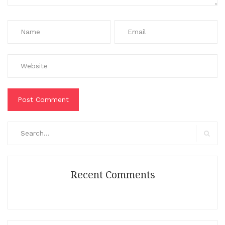
Search
for:
Search
Recent Comments