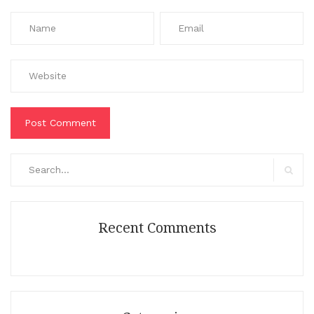
Search
for:
Search
Recent Comments