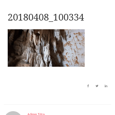
20180408_100334
Admin Titra