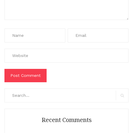
Search
for:
Search
Recent Comments