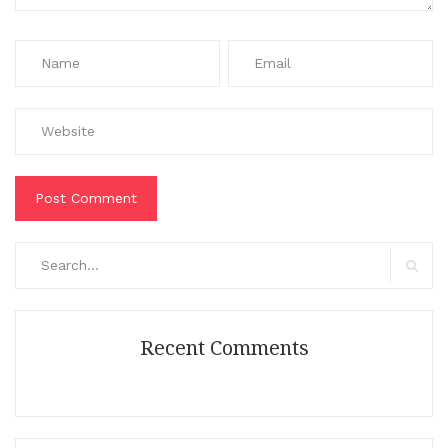
Search
for:
Search
Recent Comments