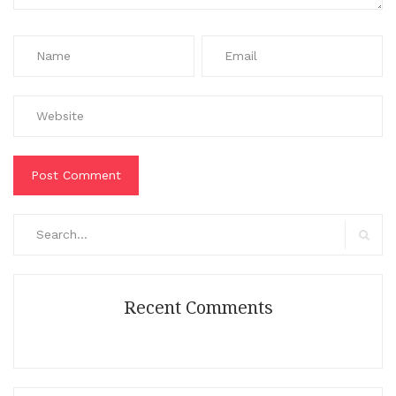
Search
for:
Search
Recent Comments