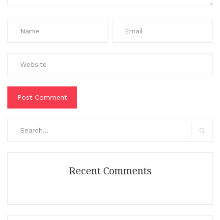
Search
for:
Search
Recent Comments