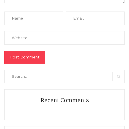
Search
for:
Search
Recent Comments