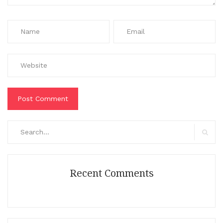
Search
for:
Search
Recent Comments