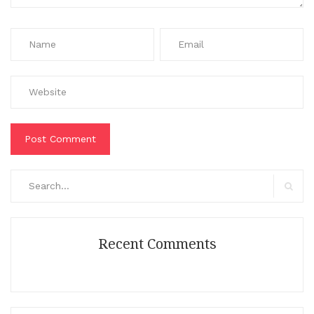
Search
for:
Search
Recent Comments