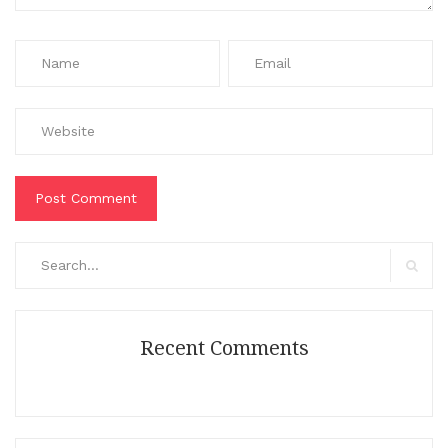
Search
for:
Search
Recent Comments