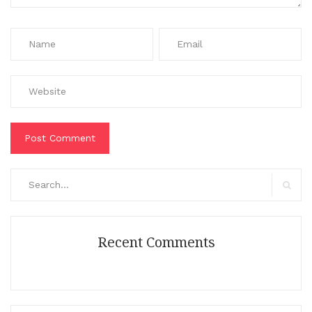
Search
for:
Search
Recent Comments