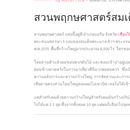
by
Admin Titra
-
ทุ่งดอกไม้
,
ประเทศไทย
สวนพฤกษศาสตร์สมเด็จ
สวนพฤกษศาสตร์ แห่งนี้อยู่ที่ อำเภอแม่ริม จังหวัด
เชียงใ
พระชนมพรรษา 5 รอบของสมเด็จพระนางเจ้าฯ พระบรมร
พ.ศ.2535 พื้นที่กว้างใหญ่มากประมาณ 6,500 ไร่ ใครชอบต
โดยส่วนตัวแล้วผมชอบพวกต้นไม้ และชอบเข้าป่าอยู่บ่อยๆ
ค่อนข้างคาดหวังในการมาเที่ยวที่นี่มากพอสมควร ซึ่งเมื
ความอลังการและความกว้างใหญ่ การจัดสวนและการนำ
เสียดายตรงส่วนโดมใหญ่ตอนผมไปเขาปิด เลยไม่ได้เข้า
แต่สำหรับผมด้วยความกว้างใหญ่สำหรับผมมันกว้างเกินไป กำ
ไปได้แค่ 2-3 จุด ซึ่งจากทั้งหมด 10 จุด แต่ผมก็เลือกไป