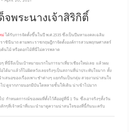
-
April 20, 2021
พระนางเจ้าสิริกิติ์
หม่
ได้รับการจัดตั้งขึ้นในปี พ.ศ.2535 ซึ่งเป็นปีมหามงคลเฉลิม
าชินีนาถ ตามพระราชกฤษฎีกาจัดตั้งองค์การสวนพฤกษศาสตร์
้นไม้ หรือดอกไม้ที่นี่ไม่ควรพลาด
 ที่นี่จึงเป็นเป้าหมายแรกในการมาเที่ยวเชียงใหม่เลย แล้วผม
่อได้มาแล้วก็ไม่ผิดหวังเลยจริงๆเป็นสถานที่น่าประทับใจมาก ทั้ง
เสนอของเรื่องเพาะชำต่างๆ แยกกันเป็นกลุ่ม สวยงามน่าสนใจ
ไป ดูจากภายนอกมีบันใดหลายชั้นให้เดิน น่าเข้าไปมาก
หนดการณ์ของผมที่ตั้งไว้คืออยู่ที่นี่ 1 วัน ซึ่งเอาจริงๆทั้งวัน
จุดหลักๆที่เจ้าหน้าที่แนะนำมาดูความน่าสนใจของที่นี้กันนะครับ