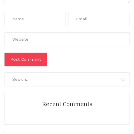
Search
for:
Search
Recent Comments