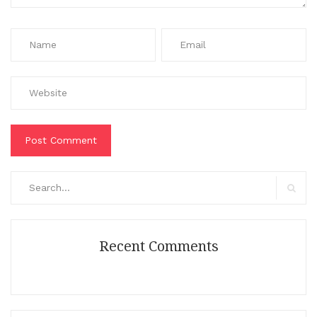
Search
for:
Search
Recent Comments