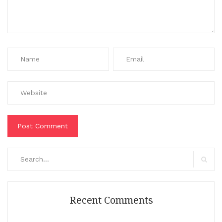
Search
for:
Search
Recent Comments