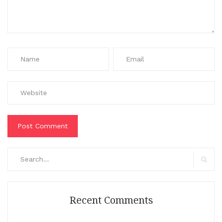
Search
for:
Search
Recent Comments