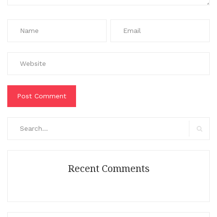
Search
for:
Search
Recent Comments