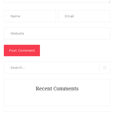
Search
for:
Search
Recent Comments