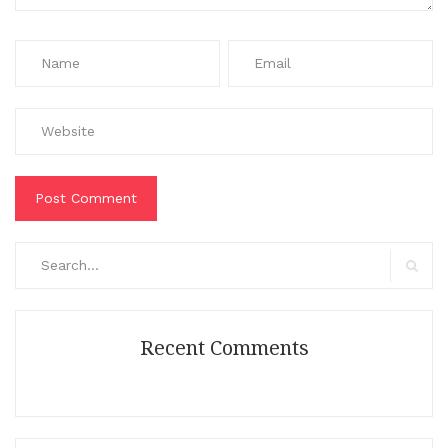
Search
for:
Search
Recent Comments